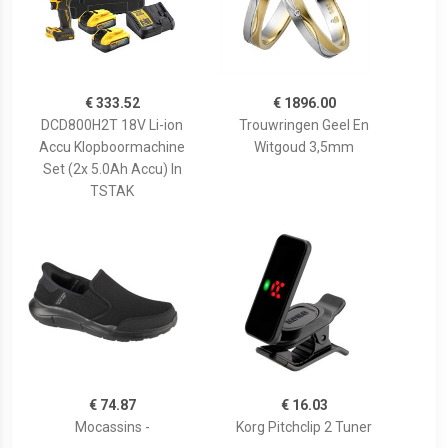
€ 333.52
€ 1896.00
DCD800H2T 18V Li-ion
Trouwringen Geel En
Accu Klopboormachine
Witgoud 3,5mm
Set (2x 5.0Ah Accu) In
TSTAK
€ 74.87
€ 16.03
Mocassins -
Korg Pitchclip 2 Tuner