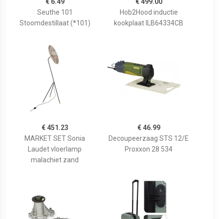
€ 6.49
€ 499.00
Seuthe 101
Hob2Hood inductie
Stoomdestillaat (*101)
kookplaat ILB64334CB
€ 451.23
€ 46.99
MARKET SET Sonia
Decoupeerzaag STS 12/E
Laudet vloerlamp
Proxxon 28 534
malachiet zand