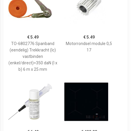
€ 5.49
€ 5.49
TO-6802776 Spanband
Motorrondsel module 0,5
(eendelig) Trekkracht (lc)
17
vastbinden
(enkel/direct)=350 daN (l x
b) 6 m x 25 mm