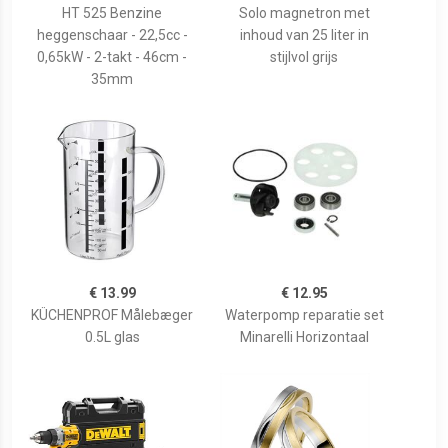
HT 525 Benzine
Solo magnetron met
heggenschaar - 22,5cc -
inhoud van 25 liter in
0,65kW - 2-takt - 46cm -
stijlvol grijs
35mm
€ 13.99
€ 12.95
KÜCHENPROF Målebæger
Waterpomp reparatie set
0.5L glas
Minarelli Horizontaal