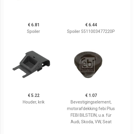
€ 6.81
€ 6.44
Spoiler
Spoiler 5511003477220P
€ 5.22
€ 1.07
Houder, krik
Bevestigingselement,
motorafdekking febi Plus
FEBI BILSTEIN, u.a. für
Audi, Skoda, VW, Seat