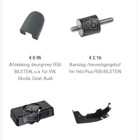
€ 0.95
€ 2.16
Afdekking, deurgreep FEBI
Aanslag-/bevestigingsbuf
BILSTEIN, u.a. für VW,
fer febi Plus FEBI BILSTEIN
Skoda, Seat, Audi