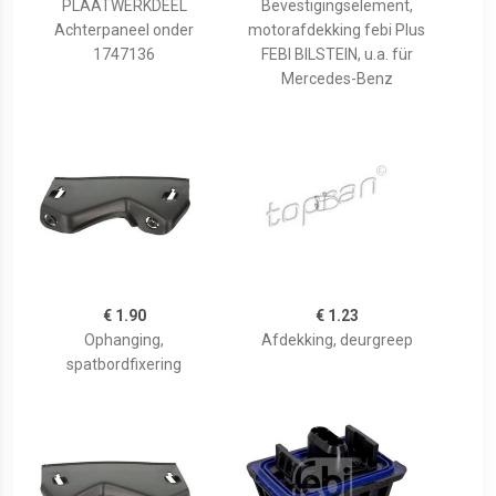
PLAATWERKDEEL
Bevestigingselement,
Achterpaneel onder
motorafdekking febi Plus
1747136
FEBI BILSTEIN, u.a. für
Mercedes-Benz
€ 1.90
€ 1.23
Ophanging,
Afdekking, deurgreep
spatbordfixering