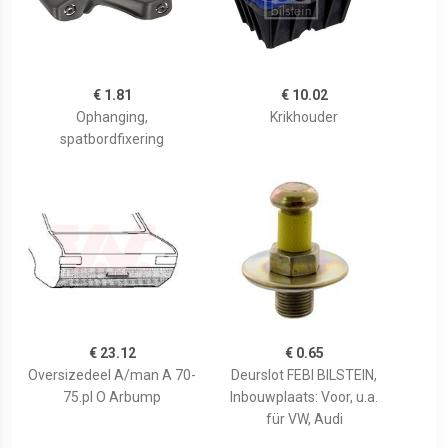
€ 1.81
€ 10.02
Ophanging,
Krikhouder
spatbordfixering
€ 23.12
€ 0.65
Oversizedeel A/man A 70-
Deurslot FEBI BILSTEIN,
75.pl O Arbump
Inbouwplaats: Voor, u.a.
für VW, Audi