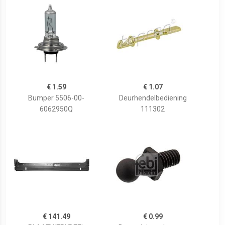
€ 1.59
€ 1.07
Bumper 5506-00-
Deurhendelbediening
6062950Q
111302
€ 141.49
€ 0.99