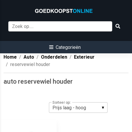
Categorieën
Home
Auto
Onderdelen
Exterieur
reservewiel houder
auto reservewiel houder
Sorteer op: