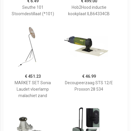
€ 6.49
€ 499.00
Seuthe 101
Hob2Hood inductie
Stoomdestillaat (*101)
kookplaat ILB64334CB
€ 451.23
€ 46.99
MARKET SET Sonia
Decoupeerzaag STS 12/E
Laudet vloerlamp
Proxxon 28 534
malachiet zand