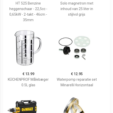
HT 525 Benzine
Solo magnetron met
heggenschaar - 22,5cc -
inhoud van 25 liter in
0,65kW - 2-takt - 46cm -
stijlvol grijs
35mm
€ 13.99
€ 12.95
KÜCHENPROF Målebæger
Waterpomp reparatie set
0.5L glas
Minarelli Horizontaal