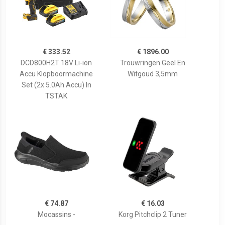
€ 333.52
€ 1896.00
DCD800H2T 18V Li-ion
Trouwringen Geel En
Accu Klopboormachine
Witgoud 3,5mm
Set (2x 5.0Ah Accu) In
TSTAK
€ 74.87
€ 16.03
Mocassins -
Korg Pitchclip 2 Tuner