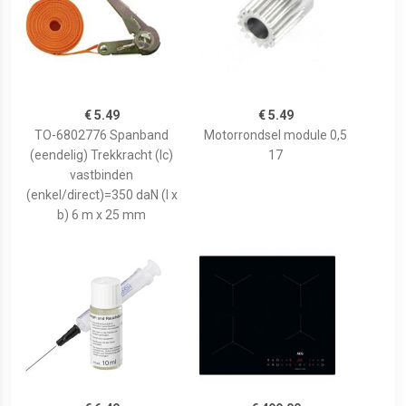
€ 5.49
€ 5.49
TO-6802776 Spanband
Motorrondsel module 0,5
(eendelig) Trekkracht (lc)
17
vastbinden
(enkel/direct)=350 daN (l x
b) 6 m x 25 mm