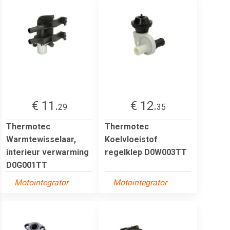
€ 11.
€ 12.
29
35
Thermotec
Thermotec
Warmtewisselaar,
Koelvloeistof
interieur verwarming
regelklep D0W003TT
D0G001TT
Motointegrator
Motointegrator