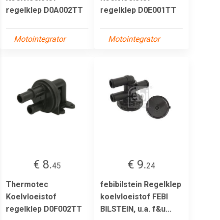
regelklep D0A002TT
regelklep D0E001TT
Motointegrator
Motointegrator
€ 8.
€ 9.
45
24
Thermotec
febibilstein Regelklep
Koelvloeistof
koelvloeistof FEBI
regelklep D0F002TT
BILSTEIN, u.a. f&u...