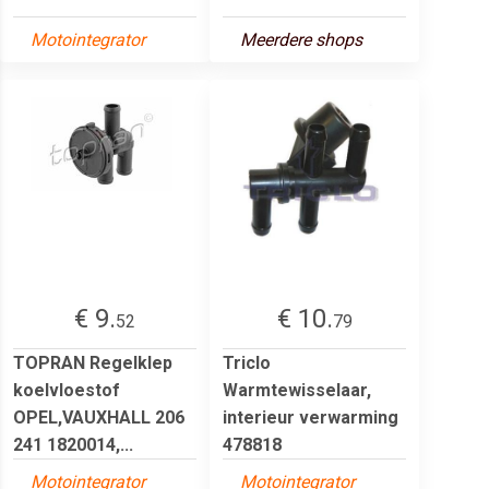
Motointegrator
Meerdere shops
€ 9.
€ 10.
52
79
TOPRAN Regelklep
Triclo
koelvloestof
Warmtewisselaar,
OPEL,VAUXHALL 206
interieur verwarming
241 1820014,...
478818
Motointegrator
Motointegrator