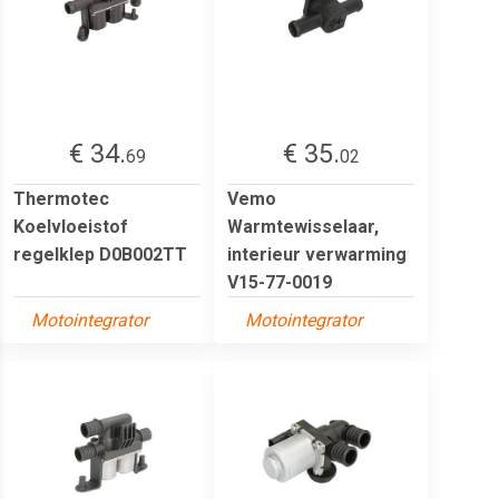
€ 34.
€ 35.
69
02
Thermotec
Vemo
Koelvloeistof
Warmtewisselaar,
regelklep D0B002TT
interieur verwarming
V15-77-0019
Motointegrator
Motointegrator