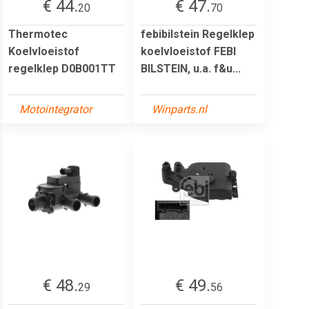
€ 44.
€ 47.
20
70
Thermotec
febibilstein Regelklep
Koelvloeistof
koelvloeistof FEBI
regelklep D0B001TT
BILSTEIN, u.a. f&u...
Motointegrator
Winparts.nl
€ 48.
€ 49.
29
56