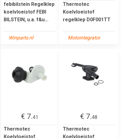
febibilstein Regelklep
Thermotec
koelvloeistof FEBI
Koelvloeistof
BILSTEIN, u.a. f&u...
regelklep D0F001TT
Winparts.nl
Motointegrator
€ 7.
€ 7.
41
48
Thermotec
Thermotec
Koelvloeistof
Koelvloeistof