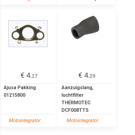
€ 4.
€ 4.
27
29
Ajusa Pakking
Aanzuigslang,
01215800
luchtfilter
THERMOTEC
DCF008TTS
Motointegrator
Motointegrator