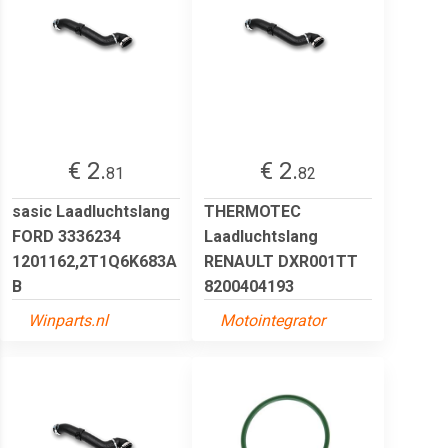
€ 2.
€ 2.
81
82
sasic Laadluchtslang
THERMOTEC
FORD 3336234
Laadluchtslang
1201162,2T1Q6K683A
RENAULT DXR001TT
B
8200404193
Winparts.nl
Motointegrator