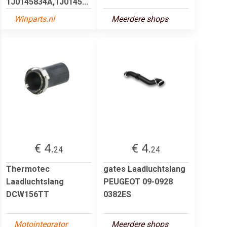
1J0145834A,1J0145...
Winparts.nl
Meerdere shops
€ 4.
€ 4.
24
24
Thermotec
gates Laadluchtslang
Laadluchtslang
PEUGEOT 09-0928
DCW156TT
0382ES
Motointegrator
Meerdere shops