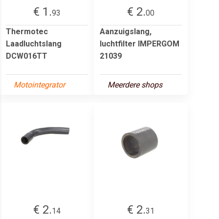
€ 1.
€ 2.
93
00
Thermotec
Aanzuigslang,
Laadluchtslang
luchtfilter IMPERGOM
DCW016TT
21039
Motointegrator
Meerdere shops
€ 2.
€ 2.
14
31