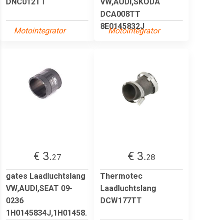
DNC012TT
VW,AUDI,SKODA
DCA008TT
8E0145832J
Motointegrator
Motointegrator
€ 3.
€ 3.
27
28
gates Laadluchtslang
Thermotec
VW,AUDI,SEAT 09-
Laadluchtslang
0236
DCW177TT
1H0145834J,1H01458.