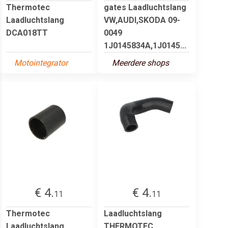
Thermotec
gates Laadluchtslang
Laadluchtslang
VW,AUDI,SKODA 09-
DCA018TT
0049
1J0145834A,1J0145...
Motointegrator
Meerdere shops
€ 4.
€ 4.
11
11
Thermotec
Laadluchtslang
Laadluchtslang
THERMOTEC