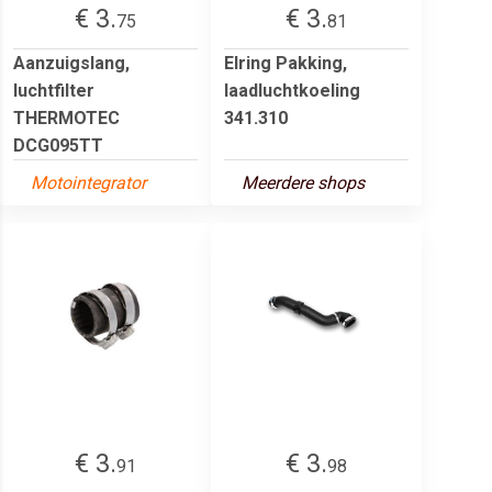
€ 3.
€ 3.
75
81
Aanzuigslang,
Elring Pakking,
luchtfilter
laadluchtkoeling
THERMOTEC
341.310
DCG095TT
Motointegrator
Meerdere shops
€ 3.
€ 3.
91
98