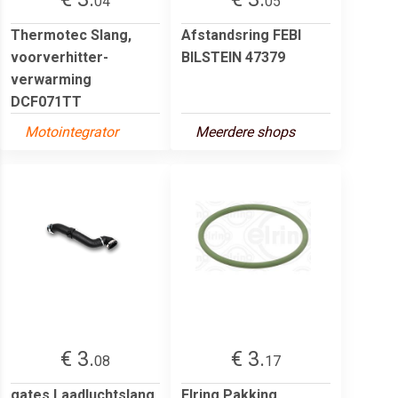
04
05
Thermotec Slang,
Afstandsring FEBI
voorverhitter-
BILSTEIN 47379
verwarming
DCF071TT
Motointegrator
Meerdere shops
€ 3.
€ 3.
08
17
gates Laadluchtslang
Elring Pakking,