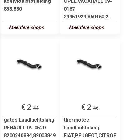
koelvloeistofleiding
OPEL,VAUXHALL 09-
853.880
0167
24451924,860460,2...
Meerdere shops
Meerdere shops
€ 2.
€ 2.
44
46
gates Laadluchtslang
thermotec
RENAULT 09-0520
Laadluchtslang
8200240894,82003849
FIAT,PEUGEOT,CITROË