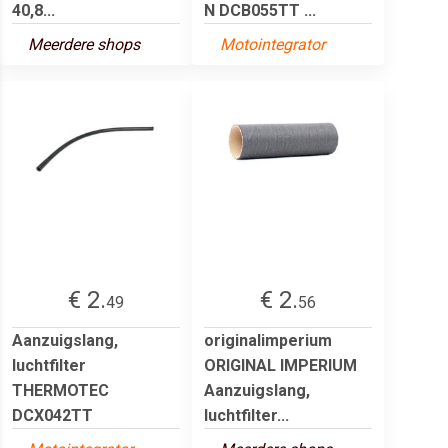
40,8...
N DCB055TT ...
Meerdere shops
Motointegrator
€ 2.
€ 2.
49
56
Aanzuigslang,
originalimperium
luchtfilter
ORIGINAL IMPERIUM
THERMOTEC
Aanzuigslang,
DCX042TT
luchtfilter...