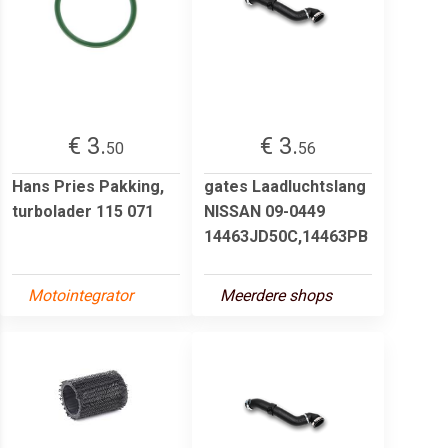
€ 3.
€ 3.
50
56
Hans Pries Pakking,
gates Laadluchtslang
turbolader 115 071
NISSAN 09-0449
14463JD50C,14463PB
Motointegrator
Meerdere shops