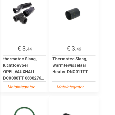
€ 3.
€ 3.
44
46
thermotec Slang,
Thermotec Slang,
luchttoevoer
Warmtewisselaar
OPEL,VAUXHALL
Heater DNC011TT
DCX088TT 0838276...
Motointegrator
Motointegrator