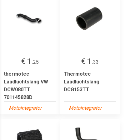
€ 1.
€ 1.
25
33
thermotec
Thermotec
Laadluchtslang VW
Laadluchtslang
DCW080TT
DCG153TT
701145828D
Motointegrator
Motointegrator