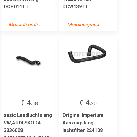
DCP014TT
DCW139TT
Motointegrator
Motointegrator
€ 4.
€ 4.
18
20
sasic Laadluchtslang
Original Imperium
VW,AUDI,SKODA
Aanzuigslang,
3336008
luchtfilter 224108