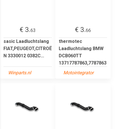
€ 3.
€ 3.
63
66
sasic Laadluchtslang
thermotec
FIAT,PEUGEOT,CITROË
Laadluchtslang BMW
N 3330012 0382C...
DCB060TT
13717787863,7787863
Winparts.nl
Motointegrator