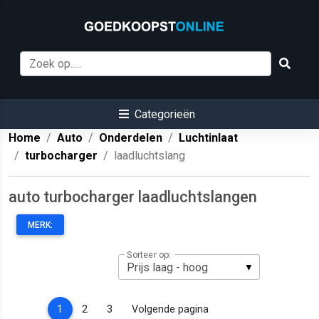
Categorieën
Home
Auto
Onderdelen
Luchtinlaat
turbocharger
laadluchtslang
auto turbocharger laadluchtslangen
MERK:
Sorteer op:
(current)
1
2
3
Volgende pagina