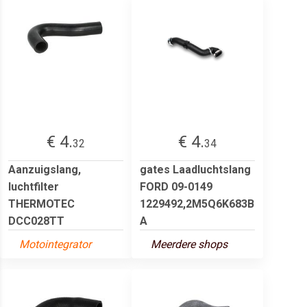
€ 4.
€ 4.
32
34
Aanzuigslang,
gates Laadluchtslang
luchtfilter
FORD 09-0149
THERMOTEC
1229492,2M5Q6K683B
DCC028TT
A
Motointegrator
Meerdere shops