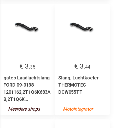
€ 3.
€ 3.
35
44
gates Laadluchtslang
Slang, Luchtkoeler
FORD 09-0138
THERMOTEC
1201162,2T1Q6K683A
DCW055TT
B,2T1Q6K...
Meerdere shops
Motointegrator