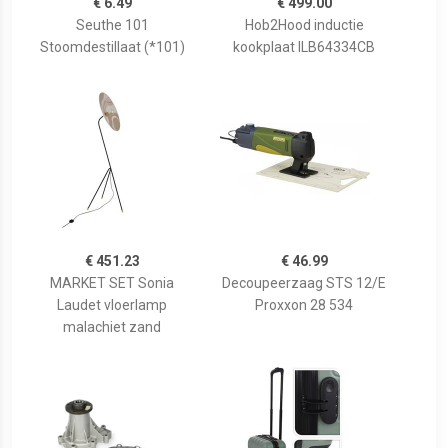
€ 6.49
€ 499.00
Seuthe 101
Hob2Hood inductie
Stoomdestillaat (*101)
kookplaat ILB64334CB
€ 451.23
€ 46.99
MARKET SET Sonia
Decoupeerzaag STS 12/E
Laudet vloerlamp
Proxxon 28 534
malachiet zand