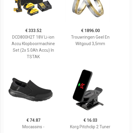
€ 333.52
€ 1896.00
DCD800H2T 18V Li-ion
Trouwringen Geel En
Accu Klopboormachine
Witgoud 3,5mm
Set (2x 5.0Ah Accu) In
TSTAK
€ 74.87
€ 16.03
Mocassins -
Korg Pitchclip 2 Tuner