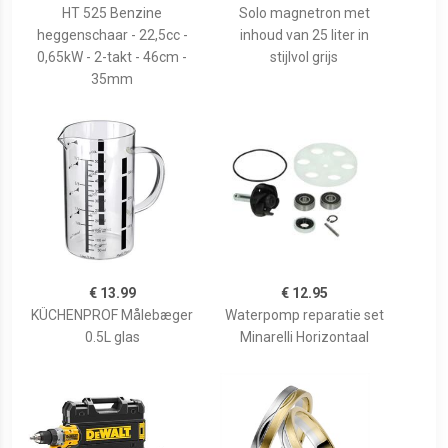
HT 525 Benzine
Solo magnetron met
heggenschaar - 22,5cc -
inhoud van 25 liter in
0,65kW - 2-takt - 46cm -
stijlvol grijs
35mm
€ 13.99
€ 12.95
KÜCHENPROF Målebæger
Waterpomp reparatie set
0.5L glas
Minarelli Horizontaal