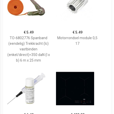
€ 5.49
€ 5.49
TO-6802776 Spanband
Motorrondsel module 0,5
(eendelig) Trekkracht (lc)
17
vastbinden
(enkel/direct)=350 daN (l x
b) 6 m x 25 mm