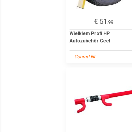
€ 51
.99
Wielklem Profi HP
Autozubehör Geel
Conrad NL