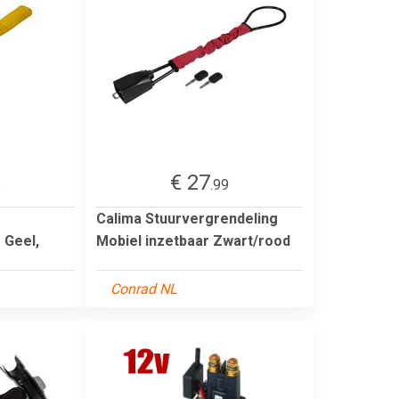
€ 27
5
.99
Calima Stuurvergrendeling
 Geel,
Mobiel inzetbaar Zwart/rood
Conrad NL