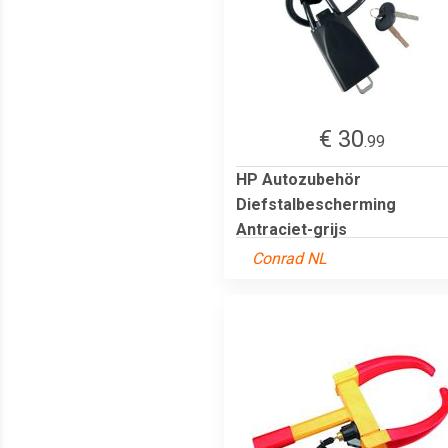
€ 30
.99
HP Autozubehör
Diefstalbescherming
Antraciet-grijs
Conrad NL