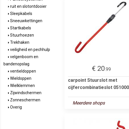
ruit en slotontdooier
Sleepkabels
Sneeuwkettingen
Startkabels
Stuurhoezen
Trekhaken
veiligheid en pechhulp
velgenboom en
bandenopslag
€ 20
.99
ventieldoppen
Wieldoppen
carpoint Stuurslot met
Wielklemmen
cijfercombinatieslot 05100
Zijwindschermen
Zonneschermen
Meerdere shops
Overig