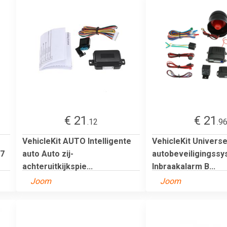
€ 21
€ 21
.12
.9
VehicleKit AUTO Intelligente
VehicleKit Universe
07
auto Auto zij-
autobeveiligingss
achteruitkijkspie...
Inbraakalarm B...
Joom
Joom