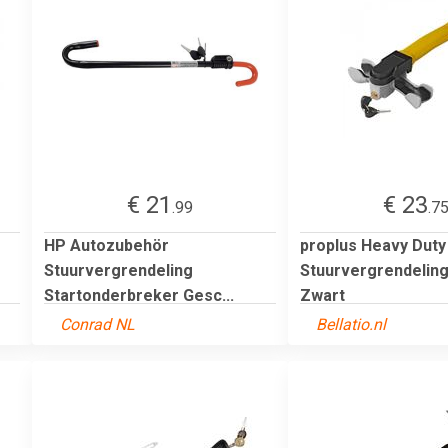
€ 21
€ 23
.99
.7
HP Autozubehör
proplus Heavy Duty
Stuurvergrendeling
Stuurvergrendeling
Startonderbreker Gesc...
Zwart
Conrad NL
Bellatio.nl