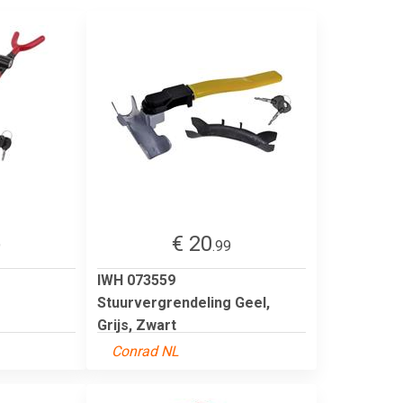
€ 20
9
.99
IWH 073559
Stuurvergrendeling Geel,
Grijs, Zwart
Conrad NL