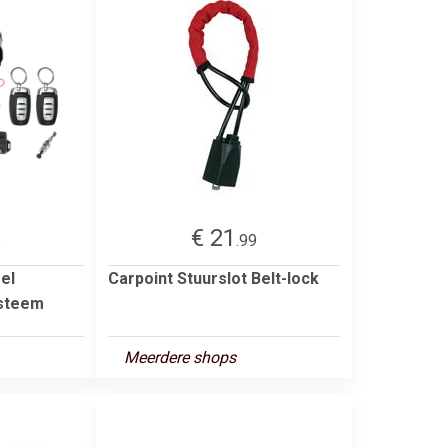
€ 21
6
.99
el
Carpoint Stuurslot Belt-lock
ysteem
Meerdere shops