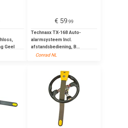
€ 59
9
.99
Technaxx TX-168 Auto-
hloss,
alarmsysteem Incl.
ng Geel
afstandsbediening, B...
Conrad NL