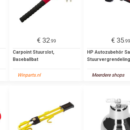
€ 32
€ 35
.99
.9
Carpoint Stuurslot,
HP Autozubehör Sa
Baseballbat
Stuurvergrendelin
Winparts.nl
Meerdere shops