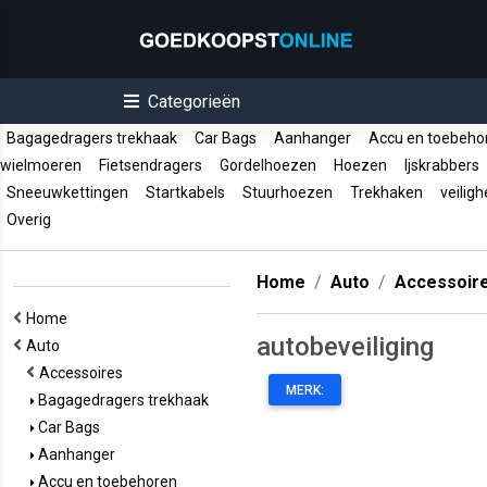
Categorieën
Bagagedragers trekhaak
Car Bags
Aanhanger
Accu en toebeh
wielmoeren
Fietsendragers
Gordelhoezen
Hoezen
Ijskrabbers
Sneeuwkettingen
Startkabels
Stuurhoezen
Trekhaken
veiligh
Overig
Home
Auto
Accessoir
Home
autobeveiliging
Auto
Accessoires
MERK:
Bagagedragers trekhaak
Car Bags
Aanhanger
Accu en toebehoren