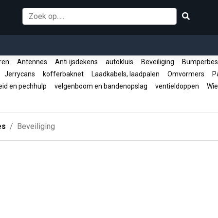
oren
Antennes
Anti ijsdekens
autokluis
Beveiliging
Bumperbes
Jerrycans
kofferbaknet
Laadkabels, laadpalen
Omvormers
Pa
eid en pechhulp
velgenboom en bandenopslag
ventieldoppen
Wie
es
Beveiliging