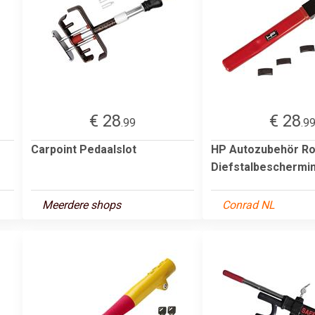
€ 28
€ 28
.99
.9
Carpoint Pedaalslot
HP Autozubehör Ro
Diefstalbeschermi
Meerdere shops
Conrad NL