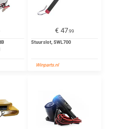
€ 47
0
.99
dB
Stuurslot, SWL700
d
Winparts.nl