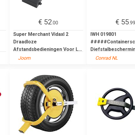
€ 52
€ 55
.00
.9
Super Merchant Vidaxl 2
IWH 019801
Draadloze
#####Containersc
Afstandsbedieningen Voor L...
Diefstalbeschermi
Joom
Conrad NL