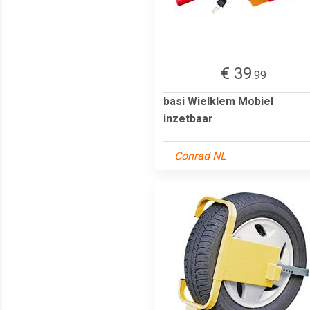
€ 39
.99
basi Wielklem Mobiel
inzetbaar
Conrad NL