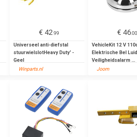
€ 42
€ 46
.99
.0
Universeel anti-diefstal
VehicleKit 12 V 110
stuurwielslotHeavy Duty' -
Elektrische Bel Lui
Geel
Veiligheidsalarm ...
Winparts.nl
Joom