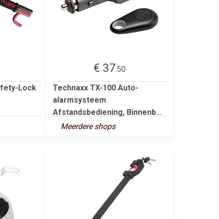
€ 37
9
.50
fety-Lock
Technaxx TX-100 Auto-
g
alarmsysteem
Afstandsbediening, Binnenb...
Meerdere shops