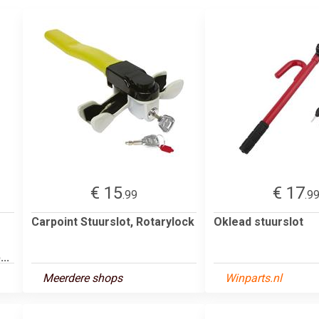
€ 15
€ 17
.99
.9
Carpoint Stuurslot, Rotarylock
Oklead stuurslot
..
Meerdere shops
Winparts.nl