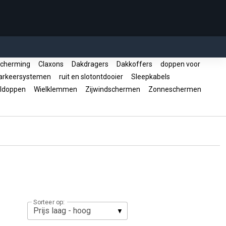
cherming
Claxons
Dakdragers
Dakkoffers
doppen voor
rkeersystemen
ruit en slotontdooier
Sleepkabels
ldoppen
Wielklemmen
Zijwindschermen
Zonneschermen
Sorteer op: