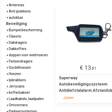
Antennes
Anti ijsdekens
autokluis
Beveiliging
Bumperbescherming
Claxons
Dakdragers
Dakkoffers
doppen voor wielmoeren
Fietsendragers
€ 13
Gordelhoezen
.81
Hoezen
Superway
Ijskrabbers
Autobeveiligingssysteem
Jerrycans
Antidiefstalalarm Afstandsb.
kofferbaknet
Joom
Laadkabels, laadpalen
Omvormers
Parkeersystemen