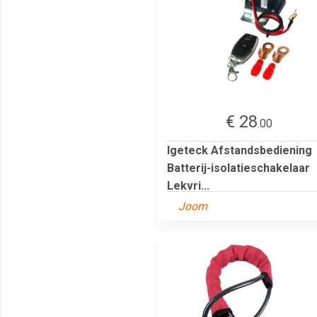
€ 28
.00
Igeteck Afstandsbediening
Batterij-isolatieschakelaar
Lekvri...
Joom