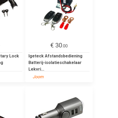
€ 30
9
.00
tary Lock
Igeteck Afstandsbediening
ng
Batterij-isolatieschakelaar
Lekvri...
Joom