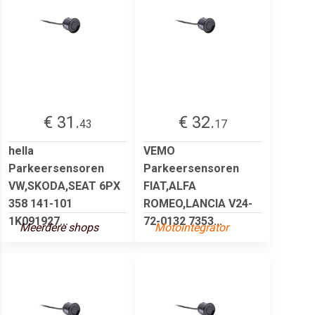
€ 31.
€ 32.
43
17
hella
VEMO
Parkeersensoren
Parkeersensoren
VW,SKODA,SEAT 6PX
FIAT,ALFA
358 141-101
ROMEO,LANCIA V24-
1K091927...
72-0132 7353...
Meerdere shops
Motointegrator