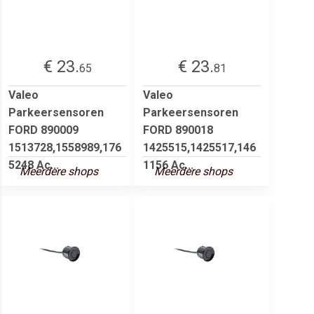
€ 23.
€ 23.
65
81
Valeo
Valeo
Parkeersensoren
Parkeersensoren
FORD 890009
FORD 890018
1513728,1558989,176
1425515,1425517,146
5248 Ac...
1156 Ac...
Meerdere shops
Meerdere shops