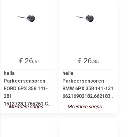
€ 26.
€ 26.
61
85
hella
hella
Parkeersensoren
Parkeersensoren
FORD 6PX 358 141-
BMW 6PX 358 141-131
281
66216902182,662183..
1513728,1765261,C...
.
Meerdere shops
Meerdere shops