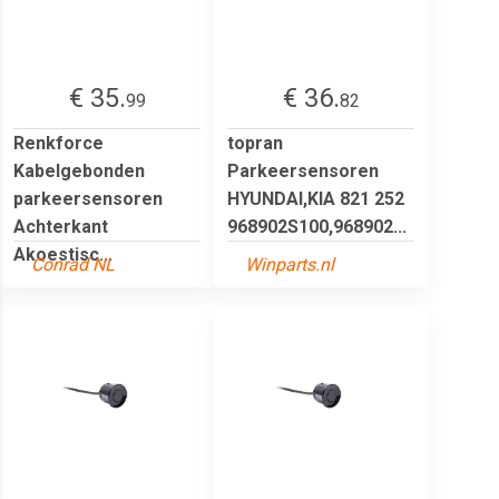
€ 35.
€ 36.
99
82
Renkforce
topran
Kabelgebonden
Parkeersensoren
parkeersensoren
HYUNDAI,KIA 821 252
Achterkant
968902S100,968902...
Akoestisc...
Conrad NL
Winparts.nl