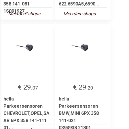
358 141-081
622 6590A5,6590...
1S091927...
Meerdere shops
Meerdere shops
€ 29.
€ 29.
07
20
hella
hella
Parkeersensoren
Parkeersensoren
CHEVROLET,OPEL,SA
BMW,MINI 6PX 358
AB 6PX 358 141-111
141-021
01...
0393938,21801...