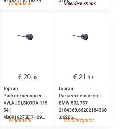
6238242,6716379...
J15K...
Winparts.nl
Meerdere shops
€ 20.
€ 21.
93
19
topran
topran
Parkeersensoren
Parkeersensoren
VW,AUDI,SKODA 115
BMW 502 737
541
2184368,66202184368
4B0919275E,7H09...
,66206...
Winparts.nl
Motointegrator