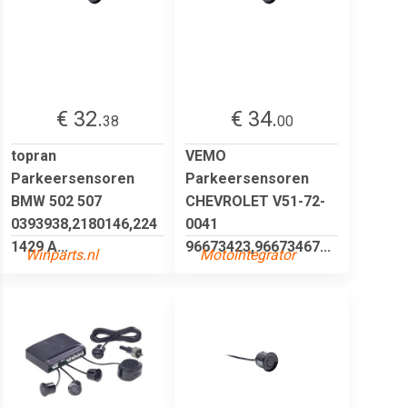
€ 32.
€ 34.
38
00
topran
VEMO
Parkeersensoren
Parkeersensoren
BMW 502 507
CHEVROLET V51-72-
0393938,2180146,224
0041
1429 A...
96673423,96673467...
Winparts.nl
Motointegrator