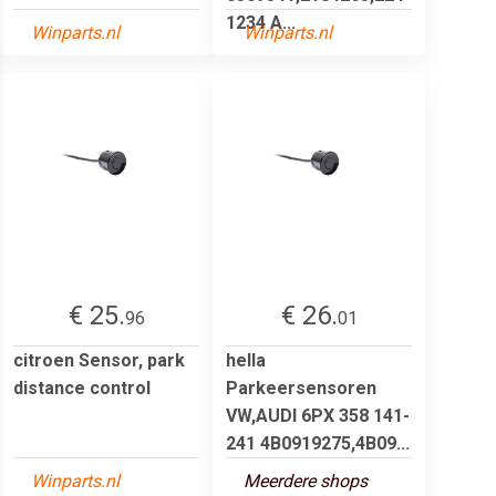
1234 A...
Winparts.nl
Winparts.nl
€ 25.
€ 26.
96
01
citroen Sensor, park
hella
distance control
Parkeersensoren
VW,AUDI 6PX 358 141-
241 4B0919275,4B09...
Winparts.nl
Meerdere shops