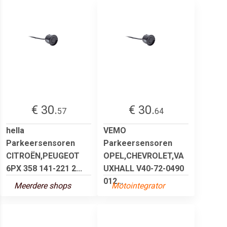
€ 30.
€ 30.
57
64
hella
VEMO
Parkeersensoren
Parkeersensoren
CITROËN,PEUGEOT
OPEL,CHEVROLET,VA
6PX 358 141-221 2...
UXHALL V40-72-0490
012...
Meerdere shops
Motointegrator