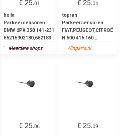
€ 25.
€ 25.
01
04
hella
topran
Parkeersensoren
Parkeersensoren
BMW 6PX 358 141-231
FIAT,PEUGEOT,CITROË
66216902180,662183..
N 600 416 160...
.
Meerdere shops
Winparts.nl
€ 25.
€ 25.
06
09