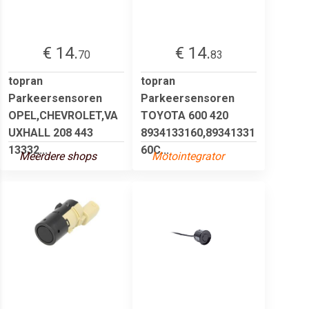
€ 14.
€ 14.
70
83
topran
topran
Parkeersensoren
Parkeersensoren
OPEL,CHEVROLET,VA
TOYOTA 600 420
UXHALL 208 443
8934133160,89341331
13332...
60C...
Meerdere shops
Motointegrator