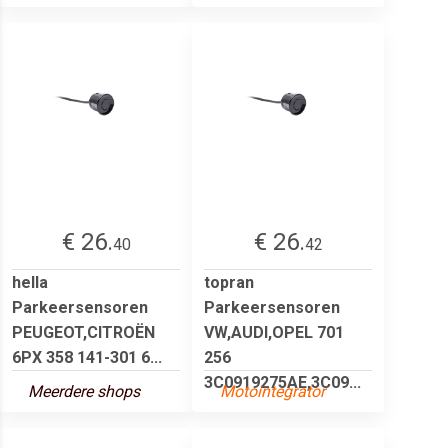
€ 26.
€ 26.
40
42
hella
topran
Parkeersensoren
Parkeersensoren
PEUGEOT,CITROËN
VW,AUDI,OPEL 701
6PX 358 141-301 6...
256
3C0919275AE,3C09...
Meerdere shops
Motointegrator