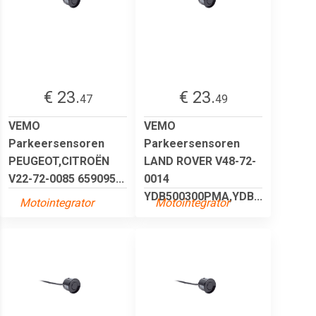
€ 23.
€ 23.
47
49
VEMO
VEMO
Parkeersensoren
Parkeersensoren
PEUGEOT,CITROËN
LAND ROVER V48-72-
V22-72-0085 659095...
0014
YDB500300PMA,YDB...
Motointegrator
Motointegrator