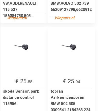
VW,AUDI,RENAULT
BMW,VOLVO 502 739
115 537
66209127798,6620912
156084750,505...
...
Winparts.nl
Winparts.nl
€ 25.
€ 25.
58
94
skoda Sensor, park
topran
distance control
Parkeersensoren
115956
BMW 502 505
0309541,2184263,224