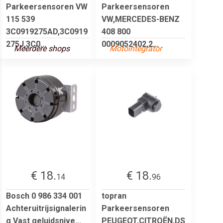
Parkeersensoren VW
Parkeersensoren
115 539
VW,MERCEDES-BENZ
3C0919275AD,3C0919
408 800
275J,3C0...
0009052402,2...
Meerdere shops
Motointegrator
€ 18.
€ 18.
14
96
Bosch 0 986 334 001
topran
Achteruitrijsignalerin
Parkeersensoren
g Vast geluidsnive...
PEUGEOT,CITROËN,DS