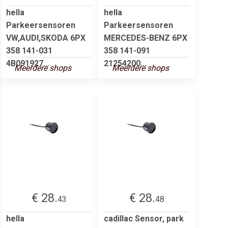
hella
hella
Parkeersensoren
Parkeersensoren
VW,AUDI,SKODA 6PX
MERCEDES-BENZ 6PX
358 141-031
358 141-091
4B091927...
21254200...
Meerdere shops
Meerdere shops
€ 28.
€ 28.
43
48
hella
cadillac Sensor, park