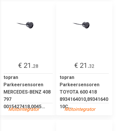
€ 21.
€ 21.
28
32
topran
topran
Parkeersensoren
Parkeersensoren
MERCEDES-BENZ 408
TOYOTA 600 418
797
8934164010,89341640
0015427418,0045...
10C...
Motointegrator
Motointegrator